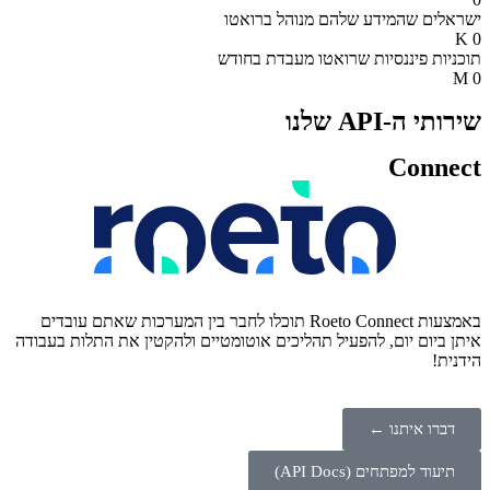
שלהם בכל רגע, דרך ערוץ מאובטח
ישראלים שהמידע שלהם מנוהל ברואטו
הקמת עמודי נחיתה מעוצבים, שיתוף
K
0
במיתוג שלכם
תוכניות פיננסיות שרואטו מעבדת בחודש
לידים עם חברי צוות והזמנת מסלקה
M
0
בלחיצת כפתור
שירותי ה-API שלנו
Connect
באמצעות Roeto Connect תוכלו לחבר בין המערכות שאתם עובדים
איתן ביום יום, להפעיל תהליכים אוטומטיים ולהקטין את התלות בעבודה
הידנית!
דברו איתנו ←
תיעוד למפתחים (API Docs)