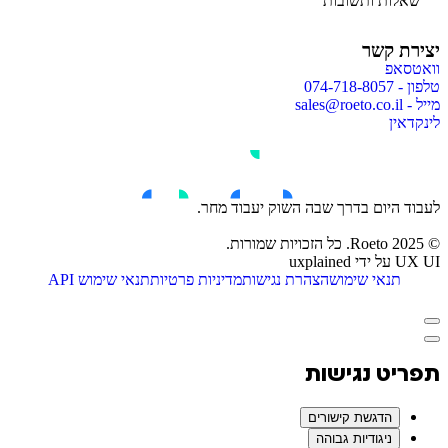
שאלות ותשובות
יצירת קשר
וואטסאפ
טלפון - 074-718-8057
מייל - sales@roeto.co.il
לינקדאין
לעבוד היום בדרך שבה השוק יעבוד מחר.
© 2025 Roeto. כל הזכויות שמורות.
UX UI על ידי
uxplained
תנאי שימוש
הצהרת נגישות
מדיניות פרטיות
תנאי שימוש API
תפריט
נגישות
פתוח
תפריט נגישות
הדגשת קישורים
ניגודיות גבוהה